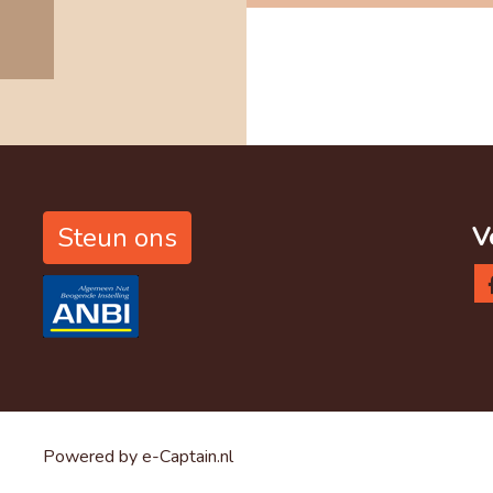
V
Steun ons
Powered by e-Captain.nl