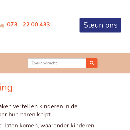
Steun ons
073 - 22 00 433
ing
ken vertellen kinderen in de
per hun haren knipt.
bod laten komen, waaronder kinderen