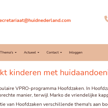
aairaterces
@huidnederland.com
Thema's
Actueel
Contact
Inloggen
t kinderen met huidaandoen
opulaire VPRO-programma Hoofdzaken. In Hoofdza
rechte manier, terwijl Marko de vriendelijke kap
actie van Hoofdzaken verschillende thema's aan 