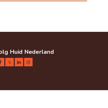
olg Huid Nederland
𝕏